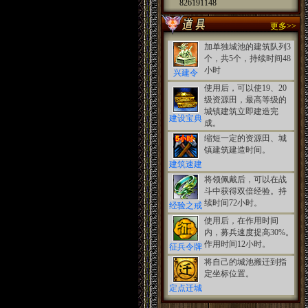
826191148
更多>>
加单独城池的建筑队列3
个，共5个，持续时间48
小时
兴建令
使用后，可以使19、20
级资源田，最高等级的
城镇建筑立即建造完
建设宝典
成。
缩短一定的资源田、城
镇建筑建造时间。
建筑速建
将领佩戴后，可以在战
斗中获得双倍经验。持
续时间72小时。
经验之戒
使用后，在作用时间
内，募兵速度提高30%。
作用时间12小时。
征兵令牌
将自己的城池搬迁到指
定坐标位置。
定点迁城